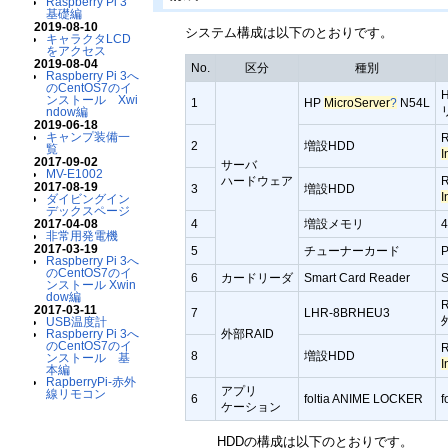
Raspberry Pi 3
基礎編
2019-08-10
システム構成は以下のとおりです。
キャラクタLCD
をアクセス
2019-08-04
No.
区分
種別
Raspberry Pi 3へ
のCentOS7のイ
ンストール Xwi
1
HP
MicroServer
?
N54L
ndow編
2019-06-18
キャンプ装備一
R
2
増設HDD
覧
I
2017-09-02
サーバ
MV-E1002
ハードウェア
R
2017-08-19
3
増設HDD
I
ダイビングイン
デックスページ
2017-04-08
4
増設メモリ
非常用発電機
2017-03-19
5
チューナーカード
Raspberry Pi 3へ
のCentOS7のイ
6
カードリーダ
Smart Card Reader
ンストール Xwin
dow編
2017-03-11
7
LHR-8BRHEU3
USB温度計
Raspberry Pi 3へ
外部RAID
のCentOS7のイ
R
8
増設HDD
ンストール 基
I
本編
RapberryPi-赤外
アプリ
線リモコン
6
foltia ANIME LOCKER
f
ケーション
HDDの構成は以下のとおりです。