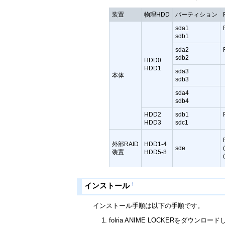
装置
物理HDD
パーティション
sda1
sdb1
sda2
sdb2
HDD0
HDD1
sda3
本体
sdb3
sda4
sdb4
HDD2
sdb1
HDD3
sdc1
外部RAID
HDD1-4
sde
装置
HDD5-8
†
インストール
インストール手順は以下の手順です。
folria ANIME LOCKERをダウンロー