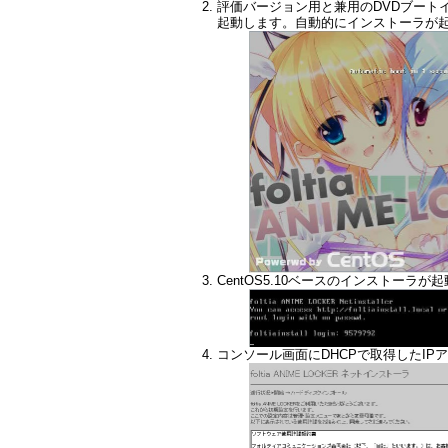
評価バージョン用と兼用のDVDブートイメージを使用
起動します。自動的にインストーラが
CentOS5.10ベースのインストーラ
コンソール画面にDHCPで取得したI