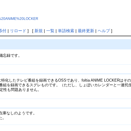
oltia%20ANIME%20LOCKER
添付
|
リロード
] [
新規
|
一覧
|
単語検索
|
最終更新
|
ヘルプ
]
際の備忘録です。
録画に特化したテレビ番組を録画できるOSSであり、foltia ANIME LOCKE
番組を録画できるスグレものです。（ただし、しょぼいカレンダーと一連托
安定性も問題ありません。
売は在庫なしのようです。
た。