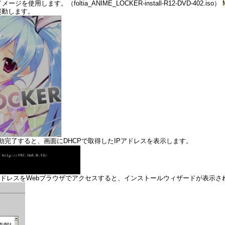
します。（foltia_ANIME_LOCKER-install-R12-DVD-402.iso）
起動します。
が起動完了すると、画面にDHCPで取得したIPアドレスを表示します。
PアドレスをWebブラウザでアクセスすると、インストールウィザードが表示