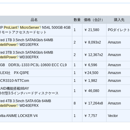
品名
数量
価格（合計）
購入先
HP
ProLiant
?
MicroServer
?
N54L 500GB 4GB
1
￥ 21,580
PGダイレク
リモートアクセスカードセット
ed 1TB 3.5inch SATA6Gb/s 64MB
2
￥ 8,093x2
Amazon
ntelliPower
?
WD10EFRX
ed 3TB 3.5inch SATA6Gb/s 64MB
2
￥ 12,367x2
Amazon
ntelliPower
?
WD30EFRX
4GB DDR3L-1333 PC3L-10600 ECC CL9
1
￥ 6,596
Amazon
PLEX社 PX-Q3PE
1
￥24,500
Amazon
SCR3310-NTTCom
1
￥ 1,982
Amazon
RAID機能搭載8BAY
1
￥ 46,080
Amazon
外付型3.5インチハードディスクケース
ed 4TB 3.5inch SATA 6Gb 64MB
8
￥ 17,264x8
Amazon
ntelliPower
?
WD40EFRX
oltia ANIME LOCKER V4
1
￥ 7,757
Vector