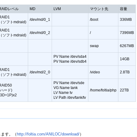
RAIDレベル
MD
LVM
マウント先
容量
RAID1
/dev/md/0_1
/boot
336MB
（ソフトmdraid)
RAID1
/dev/md/0_2
/
7396MB
（ソフトmdraid)
swap
6267MB
PV Name /dev/sda4
14GB
PV Name /dev/sdb4
RAID1
/dev/md/2_0
/video
2.8TB
（ソフトmdraid)
PV Name /dev/sde
RAID50
VG Name tank
(ハード)
/home/foltia/php
22TB
LV Name tv
(3D+1P)x2
LV Path /dev/tank/tv
ドします。（
http://foltia.com/ANILOC/download/
）