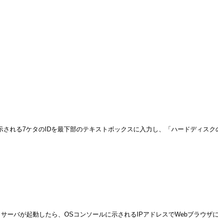
表示される7ケタのIDを最下部のテキストボックスに入力し、「ハードディス
サーバが起動したら、OSコンソールに示されるIPアドレスでWebブラウザ