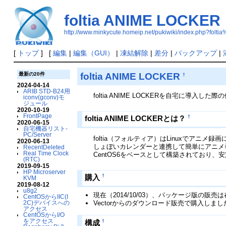
foltia ANIME LOCKER
http://www.minkycute.homeip.net/pukiwiki/index.php?f
[
トップ
] [
編集
|
編集（GUI）
|
凍結解除
|
差分
|
バックアップ
|
foltia ANIME LOCKER
最新の20件
†
2024-04-14
ARIB STD-B24用
foltia ANIME LOCKERを自宅に導入した
iconv(gconv)モ
ジュール
2020-10-19
FrontPage
†
foltia ANIME LOCKERとは？
2020-06-15
自宅機器リスト-
PC/Server
foltia（フォルティア）はLinuxでアニメ
2020-06-13
しょぼいカレンダーと連携して簡単にアニメ
RecentDeleted
Real Time Clock
CentOS6をベースとして構築されており、
(RTC)
2019-09-15
HP Microserver
†
購入
KVM
2019-08-12
u8g2
現在（2014/10/03）、パッケージ版の販
CentOSからIIC(I
Vectorからのダウンロード販売で購入しまし
2C)デバイスへの
アクセス
CentOSからI/O
をアクセス
†
構成