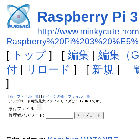
Raspberry Pi
http://www.minkycute.home
Raspberry%20Pi%203%20%E
[
トップ
] [
編集
|
編集（G
付
|
リロード
] [
新規
|
一
]
[
添付ファイル一覧
] [
全ページの添付ファイル一覧
]
アップロード可能最大ファイルサイズは 5,120KB です。
添付ファイル:
管理者パスワード: