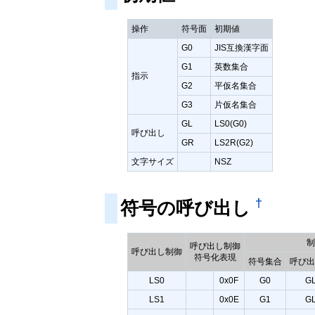
操作
符号面
初期値
G0
JIS互換漢字面
G1
英数集合
指示
G2
平仮名集合
G3
片仮名集合
GL
LS0(G0)
呼び出し
GR
LS2R(G2)
文字サイズ
NSZ
†
符号の呼び出し
呼び出し制御
呼び出し制御
符号化表現
符号集合
呼び
LS0
0x0F
G0
G
LS1
0x0E
G1
G