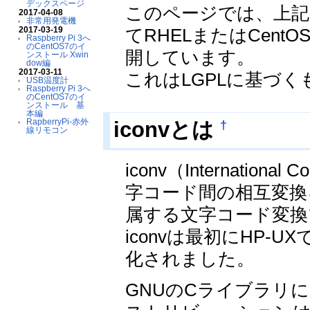
デックスページ
このページでは、上記
2017-04-08
非常用発電機
てRHELまたはCen
2017-03-19
Raspberry Pi 3へ
のCentOS7のイ
開しています。
ンストール Xwin
dow編
2017-03-11
これはLGPLに基づく
USB温度計
Raspberry Pi 3へ
のCentOS7のイ
ンストール 基
本編
RapberryPi-赤外
†
iconvとは
線リモコン
iconv（International
字コード間の相互変換を
属する文字コード変換
iconvは最初にHP-
化されました。
GNUのCライブラリには