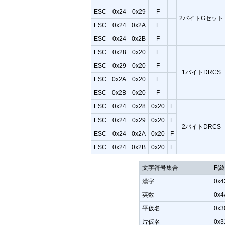
ESC
0x24
0x29
F
2バイトGセット
ESC
0x24
0x2A
F
ESC
0x24
0x2B
F
ESC
0x28
0x20
F
ESC
0x29
0x20
F
1バイトDRCS
ESC
0x2A
0x20
F
ESC
0x2B
0x20
F
ESC
0x24
0x28
0x20
F
ESC
0x24
0x29
0x20
F
2バイトDRCS
ESC
0x24
0x2A
0x20
F
ESC
0x24
0x2B
0x20
F
文字符号集合
F(
漢字
0x4
英数
0x4
平仮名
0x3
片仮名
0x3