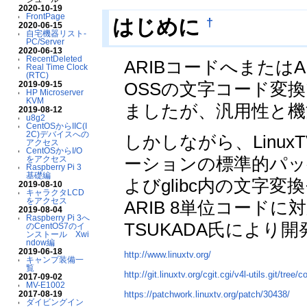
2020-10-19
FrontPage
†
はじめに
2020-06-15
自宅機器リスト-
PC/Server
2020-06-13
RecentDeleted
ARIBコードへまたは
Real Time Clock
(RTC)
OSSの文字コード変
2019-09-15
HP Microserver
KVM
ましたが、汎用性と機
2019-08-12
u8g2
CentOSからIIC(I
2C)デバイスへの
しかしながら、Linux
アクセス
CentOSからI/O
ーションの標準的パッ
をアクセス
Raspberry Pi 3
基礎編
よびglibc内の文字変
2019-08-10
キャラクタLCD
をアクセス
ARIB 8単位コードに
2019-08-04
Raspberry Pi 3へ
TSUKADA氏により
のCentOS7のイ
ンストール Xwi
ndow編
2019-06-18
http://www.linuxtv.org/
キャンプ装備一
覧
http://git.linuxtv.org/cgit.cgi/v4l-utils.git/tree/
2017-09-02
MV-E1002
https://patchwork.linuxtv.org/patch/30438/
2017-08-19
ダイビングイン