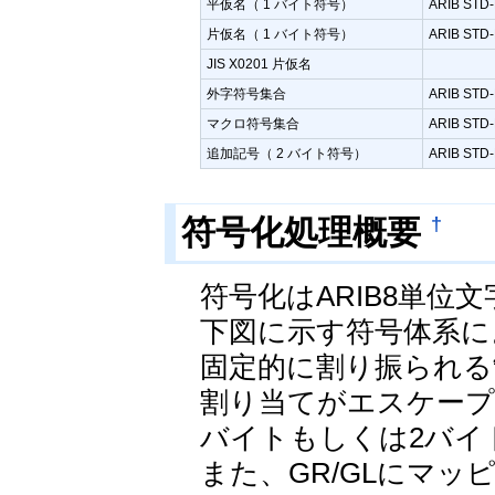
平仮名（ 1 バイト符号）
ARIB STD
片仮名（ 1 バイト符号）
ARIB STD
JIS X0201 片仮名
外字符号集合
ARIB STD
マクロ符号集合
ARIB STD
追加記号（ 2 バイト符号）
ARIB STD
†
符号化処理概要
符号化はARIB8単位
下図に示す符号体系に
固定的に割り振られる
割り当てがエスケープ
バイトもしくは2バイ
また、GR/GLにマ