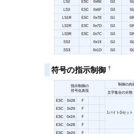
LS2
ESC
0x6E
G2
G
LS3
ESC
0x6F
G3
G
LS1R
ESC
0x7E
G1
G
LS2R
ESC
0x7D
G2
G
LS3R
ESC
0x7C
G3
G
SS2
0x19
G2
G
SS3
0x1D
G3
G
†
符号の指示制御
制御の内
指示制御の
符号化表現
文字集合の分類
ESC
0x28
F
ESC
0x29
F
1バイトGセット
ESC
0x2A
F
ESC
0x2B
F
ESC
0x24
F