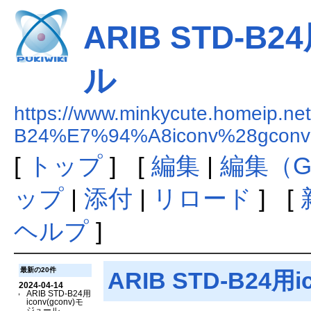
ARIB STD-B2
ル
https://www.minkycute.homeip.n
B24%E7%94%A8iconv%28gc
[
トップ
] [
編集
|
編集（G
ップ
|
添付
|
リロード
] [
ヘルプ
]
最新の20件
ARIB STD-B24用
2024-04-14
ARIB STD-B24用
iconv(gconv)モ
ジュール