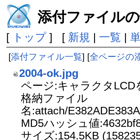
添付ファイルの
[
トップ
] [
新規
|
一覧
|
[
添付ファイル一覧
] [
全ページの
2004-ok.jpg
ページ:キャラクタLC
格納ファイル
名:attach/E382ADE383
MD5ハッシュ値:4632bf8f9
サイズ:154.5KB (158235 