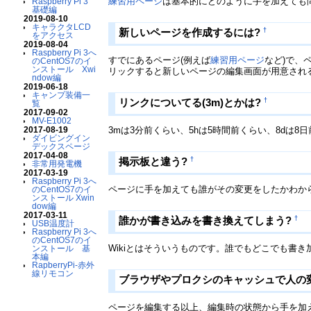
練習用ページ
は基本的にどのように手を加えても
Raspberry Pi 3
基礎編
2019-08-10
キャラクタLCD
†
新しいページを作成するには?
をアクセス
2019-08-04
Raspberry Pi 3へ
すでにあるページ(例えば
練習用ページ
など)で、
のCentOS7のイ
ンストール Xwi
リックすると新しいページの編集画面が用意され
ndow編
2019-06-18
キャンプ装備一
†
リンクについてる(3m)とかは?
覧
2017-09-02
MV-E1002
3mは3分前くらい、5hは5時間前くらい、8dは
2017-08-19
ダイビングイン
デックスページ
2017-04-08
†
掲示板と違う?
非常用発電機
2017-03-19
Raspberry Pi 3へ
ページに手を加えても誰がその変更をしたかわから
のCentOS7のイ
ンストール Xwin
dow編
2017-03-11
†
誰かが書き込みを書き換えてしまう?
USB温度計
Raspberry Pi 3へ
のCentOS7のイ
Wikiとはそういうものです。誰でもどこでも書
ンストール 基
本編
RapberryPi-赤外
線リモコン
ブラウザやプロクシのキャッシュで人の
ページを編集する以上、編集時の状態から手を加