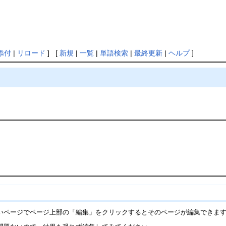
添付
|
リロード
] [
新規
|
一覧
|
単語検索
|
最終更新
|
ヘルプ
]
いページでページ上部の「編集」をクリックするとそのページが編集できま