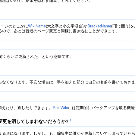
問題ないので、結果を恐れず編集してみてください。
ページのどこかに
WikiName
(大文字と小文字混合)か
BracketName
([[]]で囲
るので、あとは普通のページ変更と同様に書き込むことができます。
8日前くらいに更新された、という意味です。
なくなります。不安な場合は、手を加えた部分に自分の名前を書いておきまし
き加えたり、直したりできます。
PukiWiki
には定期的にバックアップを取る機能
†
変更を消してしまわないだろうか?
える形になります。しかし、もし編集中に誰かが更新していてしまっていたら