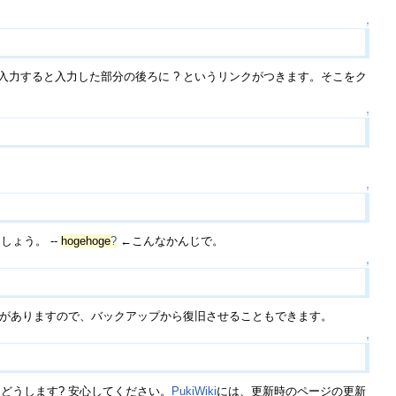
↑
う)を入力すると入力した部分の後ろに ? というリンクがつきます。そこをク
↑
↑
ょう。 --
hogehoge
?
←こんなかんじで。
↑
がありますので、バックアップから復旧させることもできます。
↑
どうします? 安心してください。
PukiWiki
には、更新時のページの更新