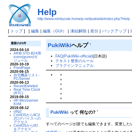
Help
http://www.minkycute.homeip.net/pukiwiki/index.php?Help
[
トップ
] [
編集
|
編集（GUI）
|
凍結解除
|
差分
|
バックアップ
|
最新の20件
PukiWiki
ヘルプ
†
2024-04-14
ARIB STD-B24用
FAQ(PukiWiki-official)
(日本語)
iconv(gconv)モ
ジュール
テキスト整形のルール
2020-10-19
プラグインマニュアル
FrontPage
2020-06-15
自宅機器リスト-
PC/Server
2020-06-13
RecentDeleted
Real Time Clock
(RTC)
2019-09-15
HP Microserver
KVM
2019-08-12
u8g2
†
PukiWiki
って 何なの?
CentOSからIIC(I
2C)デバイスへの
アクセス
すべてのページが誰でも編集できます。変更した
CentOSからI/O
をアクセス