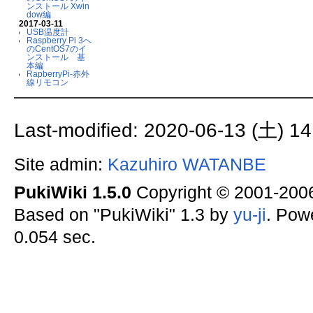
ンストール Xwin
dow編
2017-03-11
USB温度計
Raspberry Pi 3へ
のCentOS7のイ
ンストール 基
本編
RapberryPi-赤外
線リモコン
Last-modified: 2020-06-13 (土) 14
Site admin:
Kazuhiro WATANBE
PukiWiki 1.5.0
Copyright © 2001-20
Based on "PukiWiki" 1.3 by
yu-ji
. Pow
0.054 sec.