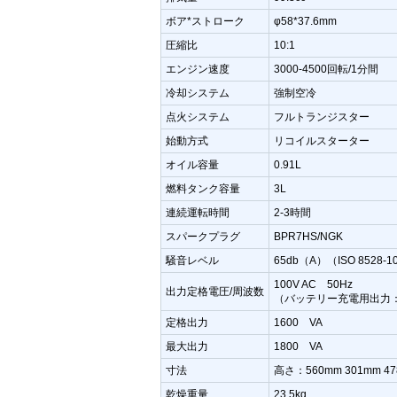
ボア*ストローク
φ58*37.6mm
圧縮比
10:1
エンジン速度
3000-4500回転/1分間
冷却システム
強制空冷
点火システム
フルトランジスター
始動方式
リコイルスターター
オイル容量
0.91L
燃料タンク容量
3L
連続運転時間
2-3時間
スパークプラグ
BPR7HS/NGK
騒音レベル
65db（A）（ISO 8528-1
100V AC 50Hz
出力定格電圧/周波数
（バッテリー充電用出力：
定格出力
1600 VA
最大出力
1800 VA
寸法
高さ：560mm 301mm 4
乾燥重量
23.5kg