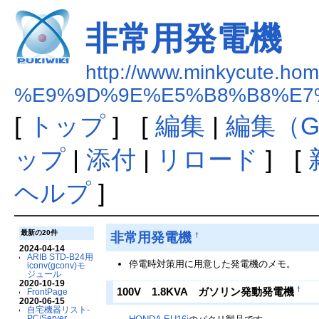
非常用発電機
http://www.minkycute.home
%E9%9D%9E%E5%B8%B8%E7
[
トップ
] [
編集
|
編集（G
ップ
|
添付
|
リロード
] [
ヘルプ
]
最新の20件
非常用発電機
†
2024-04-14
ARIB STD-B24用
停電時対策用に用意した発電機のメモ。
iconv(gconv)モ
ジュール
2020-10-19
†
100V 1.8KVA ガソリン発動発電機
FrontPage
2020-06-15
自宅機器リスト-
PC/Server