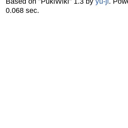
Based on "PukiWiki" 1.3 by
yu-ji
. Pow
0.068 sec.