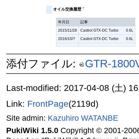
†
オイル交換履歴
年月日
記事
2015/11/28
Castrol GTX-DC Turbo 0.6L
2016/10/?
Castrol GTX-DC Turbo 0.6L
添付ファイル:
GTR-1800V
Last-modified: 2017-04-08 (土) 16
Link:
FrontPage
(2119d)
Site admin:
Kazuhiro WATANBE
PukiWiki 1.5.0
Copyright © 2001-20