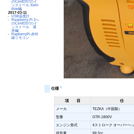
のCentOS7のイ
ンストール Xwin
dow編
2017-03-11
USB温度計
Raspberry Pi 3へ
のCentOS7のイ
ンストール 基
本編
RapberryPi-赤外
線リモコン
†
仕様
項 目
仕 
メーカ
TEZKA（中国製）
型番
GTR-1800V
エンジン形式
4ストローク オーバーヘ
排気量
99.3cc