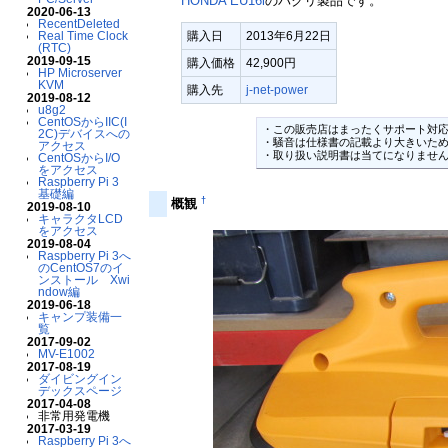
HONDA EU16i
のパクリ製品です。
2020-06-13
RecentDeleted
Real Time Clock
購入日
2013年6月22日
(RTC)
2019-09-15
購入価格
42,900円
HP Microserver
KVM
購入先
j-net-power
2019-08-12
u8g2
CentOSからIIC(I
・この販売店はまったくサポート対応
2C)デバイスへの
・騒音は仕様書の記載より大きいため
アクセス
CentOSからI/O
をアクセス
Raspberry Pi 3
基礎編
†
概観
2019-08-10
キャラクタLCD
をアクセス
2019-08-04
Raspberry Pi 3へ
のCentOS7のイ
ンストール Xwi
ndow編
2019-06-18
キャンプ装備一
覧
2017-09-02
MV-E1002
2017-08-19
ダイビングイン
デックスページ
2017-04-08
非常用発電機
2017-03-19
Raspberry Pi 3へ