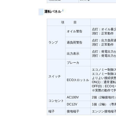
†
運転パネル
項 目
点灯：オイル量
オイル警告
消灯：正常動作
点灯：出力負荷
ランプ
過負荷警告
消灯：正常動作
点灯：発電出力
出力表示
消灯：発電出力
ブレーカ
エコノミー制御ス
エコノミー制御
スイッチ
よりよい接続状
ECOスロットル
ON(1)：通常運
OFF(0)：ECO
※実際の動作で
AC100V
2個（2極接地付
コンセント
DC12V
1個（2極）（専
端子
接地端子
エンジン接地端