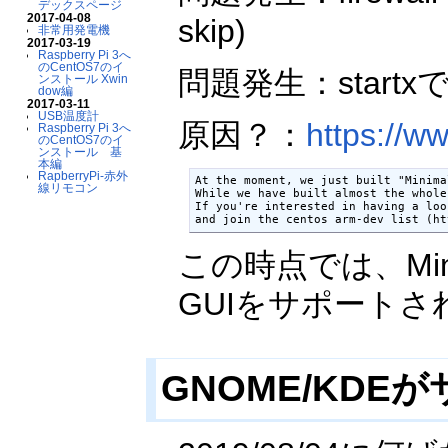
デックスページ
2017-04-08
skip)
非常用発電機
2017-03-19
Raspberry Pi 3へ
のCentOS7のイ
問題発生：start
ンストール Xwin
dow編
2017-03-11
USB温度計
原因？：
https://w
Raspberry Pi 3へ
のCentOS7のイ
ンストール 基
本編
RapberryPi-赤外
At the moment, we just built "Minima
線リモコン
While we have built almost the whole
If you're interested in having a loo
この時点では、Mi
GUIをサポート
GNOME/KDE