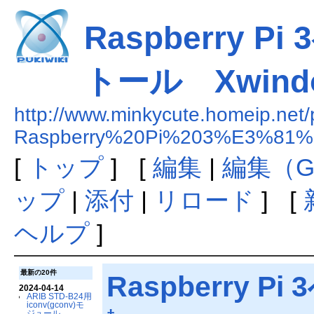
Raspberry P
トール Xwind
http://www.minkycute.homeip.net/
Raspberry%20Pi%203%E3%
[
トップ
] [
編集
|
編集（G
ップ
|
添付
|
リロード
] [
ヘルプ
]
最新の20件
Raspberry 
2024-04-14
ARIB STD-B24用
iconv(gconv)モ
ジュール