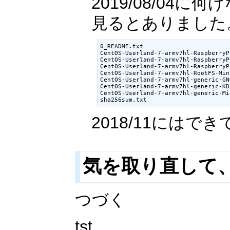
2019/08/04に何げなく
見るとありました
0_README.txt                        
CentOS-Userland-7-armv7hl-RaspberryP
CentOS-Userland-7-armv7hl-RaspberryP
CentOS-Userland-7-armv7hl-RaspberryP
CentOS-Userland-7-armv7hl-RootFS-Min
CentOS-Userland-7-armv7hl-generic-GN
CentOS-Userland-7-armv7hl-generic-KD
CentOS-Userland-7-armv7hl-generic-Mi
2018/11にはで
気を取り直して
つづく
tst