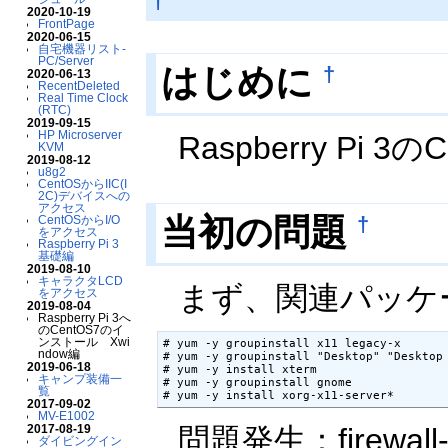
†
2020-10-19
FrontPage
2020-06-15
自宅機器リスト-
PC/Server
はじめに
†
2020-06-13
RecentDeleted
Real Time Clock
(RTC)
2019-09-15
HP Microserver
Raspberry Pi
KVM
2019-08-12
u8g2
CentOSからIIC(I
2C)デバイスへの
アクセス
当初の問題
†
CentOSからI/O
をアクセス
Raspberry Pi 3
基礎編
2019-08-10
キャラクタLCD
まず、関連パッケ
をアクセス
2019-08-04
Raspberry Pi 3へ
のCentOS7のイ
ンストール Xwi
# yum -y groupinstall x11 legacy-x

ndow編
# yum -y groupinstall "Desktop" "Desktop 
2019-06-18
# yum -y install xterm

キャンプ装備一
# yum -y groupinstall gnome

覧
# yum -y install xorg-x11-server*
2017-09-02
MV-E1002
2017-08-19
問題発生：firew
ダイビングイン