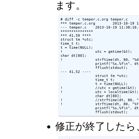
ます。
# diff -c temper.c.org temper.c

*** temper.c.org        2013-10-19 1
--- temper.c    2013-10-19 11:38:10.
***************

*** 41,50 ****

struct tm *utc;

time_t t;

t = time(NULL);

!               utc = gmtime(&t);

char dt[80];

!               strftime(dt, 80, "%d
                printf("%s,%f\n", dt
                fflush(stdout);

--- 41,52 ----

                struct tm *utc;

                time_t t;

                t = time(NULL);

!               //utc = gmtime(&t);

!               utc = localtime(&t);

                char dt[80];

!               //strftime(dt, 80, "
!               strftime(dt, 80, "%Y
                printf("%s,%f\n", dt
修正が終了したら