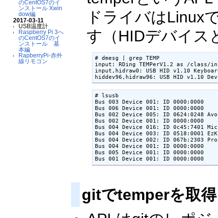
のCentOS7のイ
ンストール Xwin
ドライバはLin
dow編
2017-03-11
USB温度計
す（HIDデバイス
Raspberry Pi 3へ
のCentOS7のイ
ンストール 基
本編
RapberryPi-赤外
# dmesg | grep TEMP

線リモコン
input: RDing TEMPerV1.2 as /class/in
input,hidraw0: USB HID v1.10 Keyboar
# lsusb

Bus 003 Device 001: ID 0000:0000

Bus 006 Device 001: ID 0000:0000

Bus 002 Device 005: ID 0624:0248 Avo
Bus 002 Device 001: ID 0000:0000

Bus 004 Device 016: ID 0c45:7401 Micr
Bus 004 Device 003: ID 0518:0001 EzK
Bus 004 Device 002: ID 067b:2303 Pro
Bus 004 Device 001: ID 0000:0000

Bus 005 Device 001: ID 0000:0000

gitでtemperを取