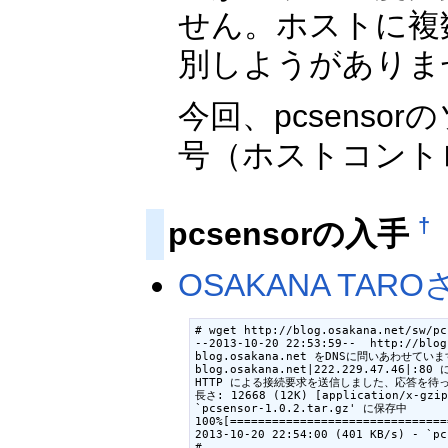
せん。ホストに複
別しようがありま
今回、pcsenso
号（ホストコント
†
pcsensorの入手
OSAKANA TA
# wget http://blog.osakana.net/sw/pc
--2013-10-20 22:53:59--  http://blog
blog.osakana.net をDNSに問いあわせています.
blog.osakana.net|222.229.47.46|
HTTP による接続要求を送信しました、応答を待ってい
長さ: 12668 (12K) [application/x-gzip]
`pcsensor-1.0.2.tar.gz' に保存中

100%[===============================
2013-10-20 22:54:00 (401 KB/s) - `p