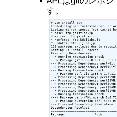
APLはgitのレ
す。
# yum install git

Loaded plugins: fastestmirror, prior
Loading mirror speeds from cached hos
* base: ftp.jaist.ac.jp

* extras: ftp.jaist.ac.jp

* rpmforge: ftp.kddilabs.jp

* updates: ftp.iij.ad.jp

126 packages excluded due to reposit
Setting up Install Process

Resolving Dependencies

--> Running transaction check

---> Package git.i386 0:1.7.11.3-1.e
--> Processing Dependency: perl-Git 
--> Processing Dependency: perl(Git)
--> Running transaction check

---> Package perl-Git.i386 0:1.7.11.
--> Processing Dependency: perl(SVN:
--> Processing Dependency: perl(SVN:
--> Processing Dependency: perl(SVN:
--> Processing Dependency: perl(YAML
--> Processing Dependency: perl(SVN:
--> Running transaction check

---> Package perl-YAML.noarch 0:0.72
---> Package subversion-perl.i386 0:
--> Finished Dependency Resolution

Dependencies Resolved

====================================
Package                 Arch        