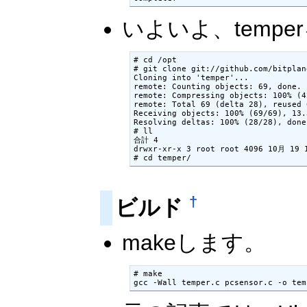
いよいよ、temp
# cd /opt

# git clone git://github.com/bitplan
Cloning into 'temper'...

remote: Counting objects: 69, done.

remote: Compressing objects: 100% (4
remote: Total 69 (delta 28), reused 
Receiving objects: 100% (69/69), 13.
Resolving deltas: 100% (28/28), done.
# ll

合計 4

drwxr-xr-x 3 root root 4096 10月 19 1
†
ビルド
makeします。
# make
