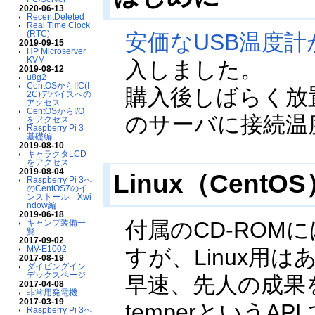
2020-06-13
RecentDeleted
Real Time Clock
(RTC)
安価なUSB温度
2019-09-15
HP Microserver
KVM
入しました。
2019-08-12
u8g2
CentOSからIIC(I
購入後しばらく放
2C)デバイスへの
アクセス
CentOSからI/O
のサーバに接続温
をアクセス
Raspberry Pi 3
基礎編
2019-08-10
キャラクタLCD
をアクセス
2019-08-04
Linux（Cent
Raspberry Pi 3へ
のCentOS7のイ
ンストール Xwi
ndow編
2019-06-18
付属のCD-ROMに
キャンプ装備一
覧
2017-09-02
MV-E1002
すが、Linux用
2017-08-19
ダイビングイン
デックスページ
早速、先人の成果
2017-04-08
非常用発電機
2017-03-19
temperというAP
Raspberry Pi 3へ