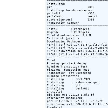
====================================
Installing:

git                     i386        
Installing for dependencies:

perl-Git                i386        
perl-YAML               noarch      
subversion-perl         i386        
Transaction Summary

====================================
Install       4 Package(s)

Upgrade       0 Package(s)

Total download size: 9.2 M

Is this ok [y/N]: y

Downloading Packages:

(1/4): perl-Git-1.7.11.3-1.el5.rf.i3
(2/4): perl-YAML-0.72-1.el5.rf.noarc
(3/4): subversion-perl-1.6.11-11.el5
(4/4): git-1.7.11.3-1.el5.rf.i386.rp
------------------------------------
Total                               
Running rpm_check_debug

Running Transaction Test

Finished Transaction Test

Transaction Test Succeeded

Running Transaction

Installing     : perl-YAML          
Installing     : subversion-perl    
Installing     : git                
Installing     : perl-Git           
Installed:

git.i386 0:1.7.11.3-1.el5.rf

Dependency Installed:

perl-Git.i386 0:1.7.11.3-1.el5.rf   
subversion-perl.i386 0:1.6.11-11.el5_