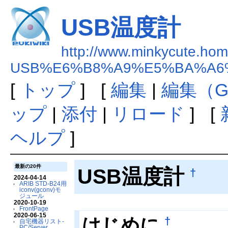
USB温度計
http://www.minkycute.home
USB%E6%B8%A9%E5%BA%A6
[
トップ
] [
編集
|
編集（G
ップ
|
添付
|
リロード
] [
ヘルプ
]
最新の20件
USB温度計
†
2024-04-14
ARIB STD-B24用
iconv(gconv)モ
ジュール
2020-10-19
FrontPage
2020-06-15
はじめに
†
自宅機器リスト-
PC/Server