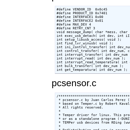
#define VENDOR_ID  0x0c45

#define PRODUCT_ID 0x7401

#define INTERFACE1 0x00

#define INTERFACE2 0x01

#define MAX_DEV 4

#define RETRY_CNT 3

void message_dump( char *mess, char 
int exec_usb_detach( int dev, int iI
int setup_libusb_access( void );

int find_lvr_winusb( void );

int ini_control_transfer( int dev_num
int control_transfer( int dev_num, c
int interrupt_transfer( int dev_num )
int interrupt_read( int dev_num );

int interrupt_read_temperatura( int 
int bulk_transfer( int dev_num );

pcsensor.c
/***************************************************************************************
 * pcsensor.c by Juan Carlos Perez (c) 2011 (cray@isp-sl.com)
 * based on Temper.c by Robert Kavaler (c) 2009 (relavak.com)
 * All rights reserved.
 *
 * Temper driver for linux. This program can be compiled either as a library
 * or as a standalone program (-DUNIT_TEST). The driver will work with some
 * TEMPer usb devices from RDing (www.PCsensor.com).
 *
 * Redistribution and use in source and binary forms, with or without
 * modification, are permitted provided that the following conditions are met:
 *       * Redistributions of source code must retain the above copyright
 *         notice, this list of conditions and the following disclaimer.
 *
 * THIS SOFTWARE IS PROVIDED BY Juan Carlos Perez ''AS IS'' AND ANY
 * EXPRESS OR IMPLIED WARRANTIES, INCLUDING, BUT NOT LIMITED TO, THE IMPLIED
 * WARRANTIES OF MERCHANTABILITY AND FITNESS FOR A PARTICULAR PURPOSE ARE
 * DISCLAIMED. IN NO EVENT SHALL Robert kavaler BE LIABLE FOR ANY
 * DIRECT, INDIRECT, INCIDENTAL, SPECIAL, EXEMPLARY, OR CONSEQUENTIAL DAMAGES
 * (INCLUDING, BUT NOT LIMITED TO, PROCUREMENT OF SUBSTITUTE GOODS OR SERVICES;
 * LOSS OF USE, DATA, OR PROFITS; OR BUSINESS INTERRUPTION) HOWEVER CAUSED AND
 * ON ANY THEORY OF LIABILITY, WHETHER IN CONTRACT, STRICT LIABILITY, OR TORT
 * (INCLUDING NEGLIGENCE OR OTHERWISE) ARISING IN ANY WAY OUT OF THE USE OF THIS
 * SOFTWARE, EVEN IF ADVISED OF THE POSSIBILITY OF SUCH DAMAGE.
 *
 ****************************************************************************************/
#include <usb.h>
#include <stdio.h>
#include <time.h>
#include <unistd.h>
#include <string.h>
#include <ctype.h>
#include <errno.h>
#include "log_ctrl.h"
#include "pcsensor.h"
#define VERSION "1.0.3"
const static int ReqIntLen=8;
const static int ReqBulkLen=8;
const static int Endpoint_Int_in=0x82;          // endpoint 0x81 address for IN
const static int Endpoint_Int_out=0x00;         // endpoint 1 address for OUT
const static int Endpoint_Bulk_in=0x82;         // endpoint 0x81 address for IN
const static int Endpoint_Bulk_out=0x00;        // endpoint 1 address for OUT
const static int Timeout=5000;                  // Timeout in ms
const static char UTemperatura[] = { 0x01, 0x80, 0x33, 0x01, 0x00, 0x00, 0x00, 0x00 };
const static char UIni1[] = { 0x01, 0x82, 0x77, 0x01, 0x00, 0x00, 0x00, 0x00 };
const static char UIni2[] = { 0x01, 0x86, 0xff, 0x01, 0x00, 0x00, 0x00, 0x00 };
static int Debug=0;
static int Disp_format=0;
static int Mrtg=0;
static float Scale=1.0;
static float Offset=0.0;
static int Disp_dev_name=0;
static int Disp_dev_list=0;
static int Target_bus=-1;
static int Max_dev = MAX_DEV;
static struct usb_bus *Usb_busses;
static usb_dev_handle *Handles[MAX_DEV];
static char *Devlist_bus[MAX_DEV];
static char *Devlist_device[MAX_DEV];
//==================================================================
//  概要:
//      USB通信メッセージのダンプを行います。
//
//  引数:
//      char    *mess           メッセージデータ
//      int     len             データ長（バイト)
//
//  戻り値:
//      (なし)
//
//==================================================================
void message_dump( char *mess, char *data, int len )
{
        int  i;
        char str[256];
        char *p;
        p = str;
        sprintf( p, "%s, Message length:%d, Data:%02X", mess, len, data[0] & 0xff );
        p += strlen( str );
        for( i=1; i<len; i++ )
        {
                sprintf( p, " %02X", data[i] & 0xff );
                p += 3;
        }
        log_write( LOG_DEBUG, "%s", str );
}
//==================================================================
//  概要:
//      Kernelドライバにすでに組み込まれているデバイスを引き剥がします。
//
//  引数:
//      int dev_no              デバイス番号
//      int interface           インタフェース番号
//
//  戻り値:
//      int     0:              正常終了
//              -1:             エラー
//
//==================================================================
int exec_usb_detach( int dev_no, int interface )
{
        int ret;
        ret = usb_detach_kernel_driver_np( Handles[dev_no], interface );
        if( ret )
        {
      