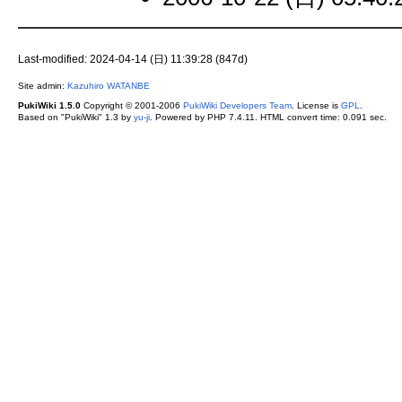
Last-modified: 2024-04-14 (日) 11:39:28 (847d)
Site admin:
Kazuhiro WATANBE
PukiWiki 1.5.0
Copyright © 2001-2006
PukiWiki Developers Team
. License is
GPL
.
Based on "PukiWiki" 1.3 by
yu-ji
. Powered by PHP 7.4.11. HTML convert time: 0.091 sec.