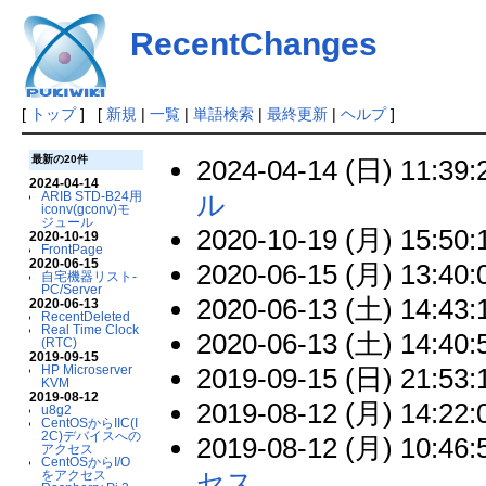
RecentChanges
[
トップ
] [
新規
|
一覧
|
単語検索
|
最終更新
|
ヘルプ
]
最新の20件
2024-04-14 (日) 11:39:
2024-04-14
ル
ARIB STD-B24用
iconv(gconv)モ
ジュール
2020-10-19 (月) 15:50:
2020-10-19
FrontPage
2020-06-15
2020-06-15 (月) 13:40:
自宅機器リスト-
PC/Server
2020-06-13 (土) 14:43:
2020-06-13
RecentDeleted
Real Time Clock
2020-06-13 (土) 14:40:
(RTC)
2019-09-15
2019-09-15 (日) 21:53:
HP Microserver
KVM
2019-08-12
2019-08-12 (月) 14:22:
u8g2
CentOSからIIC(I
2C)デバイスへの
2019-08-12 (月) 10:46:
アクセス
CentOSからI/O
セス
をアクセス