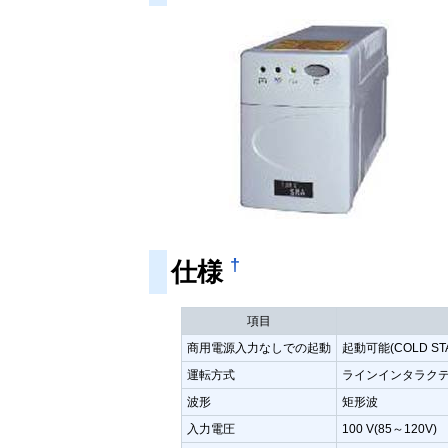
†
仕様
項目
商用電源入力なしでの起動
起動可能(COLD STA
運転方式
ラインインタラク
波形
矩形波
入力電圧
100 V(85～120V)