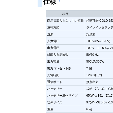
仕様
項目
商用電源入力なしでの起動
起動可能(COLD STA
運転方式
ラインインタラク
波形
矩形波
入力電圧
100 V(85～120V)
出力電圧
100 V ± 5%以内
対応入力周波数
50/60 Hz
出力容量
500VA/300W
出力コンセント数
2 個
充電時間
12時間以内
通信ポート
接点出力
バッテリー
12V 7A x1（YUA
バッテリー単体サイズ
65(W) x 151（D
筐体サイズ
97(W) ×320(D) ×13
重量
6 kg