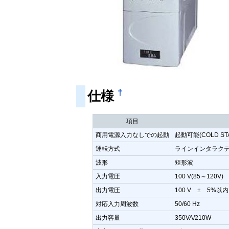
†
仕様
項目
商用電源入力なしでの起動
起動可能(COLD STA
運転方式
ラインインタラク
波形
矩形波
入力電圧
100 V(85～120V)
出力電圧
100 V ± 5%以内
対応入力周波数
50/60 Hz
出力容量
350VA/210W