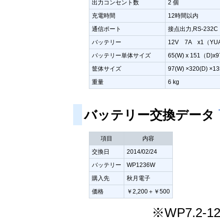
出力コンセント数
2 個
充電時間
12時間以内
通信ポート
接点出力,RS-232C
バッテリー
12V 7A x1（YUA
バッテリー単体サイズ
65(W) x 151（D
筐体サイズ
97(W) ×320(D) ×13
重量
6 kg
バッテリー交換データ
項目
内容
交換日
2014/02/24
バッテリー
WP1236W
購入先
秋月電子
価格
￥2,200＋￥500
※WP7.2-1