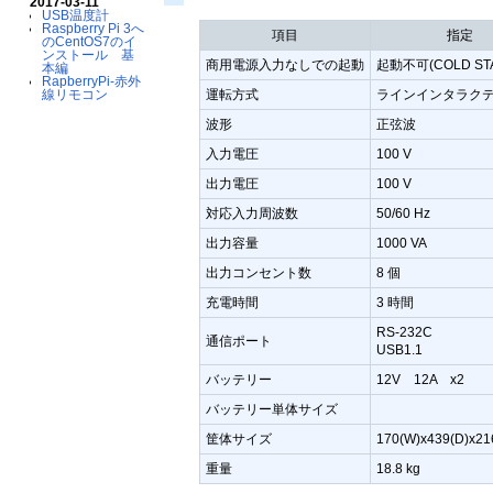
2017-03-11
USB温度計
Raspberry Pi 3へ
項目
指定
のCentOS7のイ
ンストール 基
商用電源入力なしでの起動
起動不可(COLD STA
本編
RapberryPi-赤外
線リモコン
運転方式
ラインインタラク
波形
正弦波
入力電圧
100 V
出力電圧
100 V
対応入力周波数
50/60 Hz
出力容量
1000 VA
出力コンセント数
8 個
充電時間
3 時間
RS-232C
通信ポート
USB1.1
バッテリー
12V 12A x2
バッテリー単体サイズ
筐体サイズ
170(W)x439(D)x21
重量
18.8 kg