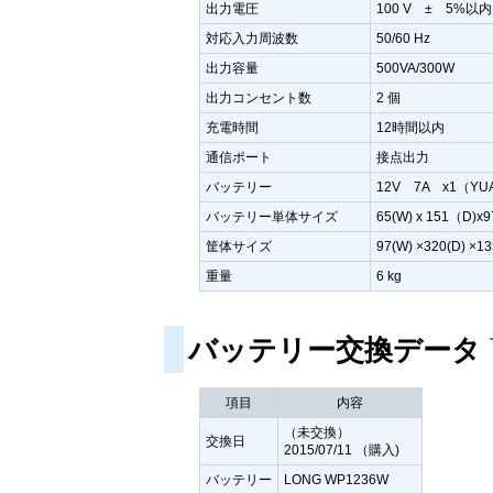
出力電圧
100 V ± 5%以内
対応入力周波数
50/60 Hz
出力容量
500VA/300W
出力コンセント数
2 個
充電時間
12時間以内
通信ポート
接点出力
バッテリー
12V 7A x1（YUA
バッテリー単体サイズ
65(W) x 151（D
筐体サイズ
97(W) ×320(D) ×13
重量
6 kg
バッテリー交換データ
項目
内容
（未交換）
交換日
2015/07/11 （購入)
バッテリー
LONG WP1236W