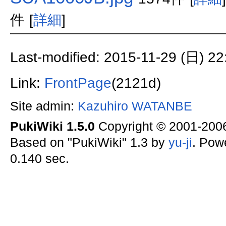
件
[
詳細
]
Last-modified: 2015-11-29 (日) 22
Link:
FrontPage
(2121d)
Site admin:
Kazuhiro WATANBE
PukiWiki 1.5.0
Copyright © 2001-20
Based on "PukiWiki" 1.3 by
yu-ji
. Pow
0.140 sec.