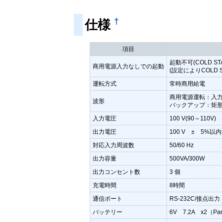
†
仕様
項目
起動不可(COLD STA
商用電源入力なしでの起動
(設定によりCOLD S
運転方式
常時商用給電
商用電源運転：入
波形
バックアップ：矩
入力電圧
100 V(90～110V)
出力電圧
100 V ± 5%以内
対応入力周波数
50/60 Hz
出力容量
500VA/300W
出力コンセント数
3 個
充電時間
8時間
通信ポート
RS-232C/接点
バッテリー
6V 7.2A x2（Pan