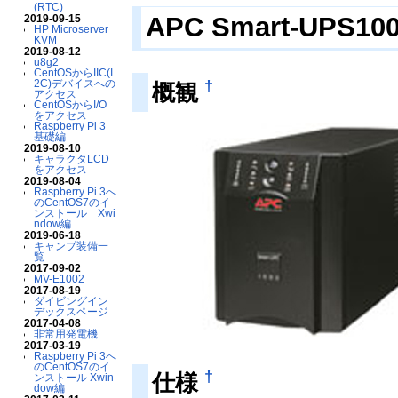
(RTC)
APC Smart-UPS100
2019-09-15
HP Microserver
KVM
2019-08-12
u8g2
CentOSからIIC(I
†
2C)デバイスへの
概観
アクセス
CentOSからI/O
をアクセス
Raspberry Pi 3
基礎編
2019-08-10
キャラクタLCD
をアクセス
2019-08-04
Raspberry Pi 3へ
のCentOS7のイ
ンストール Xwi
ndow編
2019-06-18
キャンプ装備一
覧
2017-09-02
MV-E1002
2017-08-19
ダイビングイン
デックスページ
2017-04-08
非常用発電機
2017-03-19
Raspberry Pi 3へ
のCentOS7のイ
†
仕様
ンストール Xwin
dow編