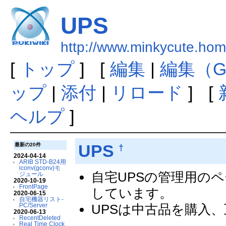
UPS
http://www.minkycute.hom
[
トップ
] [
編集
|
編集（G
ップ
|
添付
|
リロード
] [
ヘルプ
]
UPS
最新の20件
†
2024-04-14
ARIB STD-B24用
iconv(gconv)モ
自宅UPSの管理用の
ジュール
2020-10-19
FrontPage
しています。
2020-06-15
自宅機器リスト-
UPSは中古品を購入
PC/Server
2020-06-13
RecentDeleted
Real Time Clock