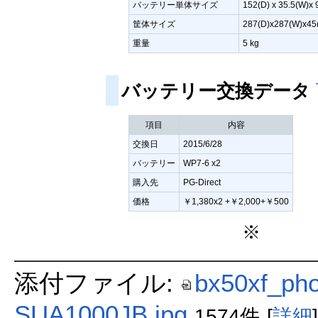
バッテリー単体サイズ
152(D) x 35.5(W)x
筐体サイズ
287(D)x287(W)x45
重量
5 kg
バッテリー交換データ
項目
内容
交換日
2015/6/28
バッテリー
WP7-6 x2
購入先
PG-Direct
価格
￥1,380x2 +￥2,000+￥500
※
添付ファイル:
bx50xf_pho
SUA1000JB.jpg
1574件
[
詳細
]