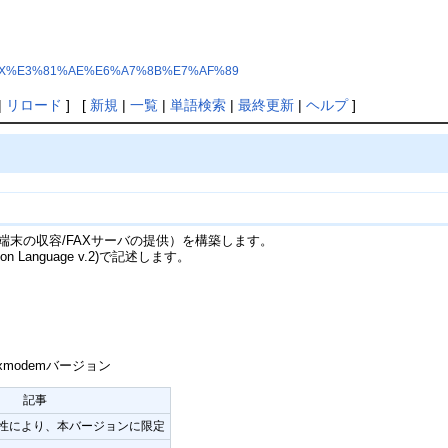
hp?IP-PBX%E3%81%AE%E6%A7%8B%E7%AF%89
|
リロード
] [
新規
|
一覧
|
単語検索
|
最終更新
|
ヘルプ
]
（SIP端末の収容/FAXサーバの提供）を構築します。
sion Language v.2)で記述します。
/iaxmodemバージョン
記事
との相性により、本バージョンに限定