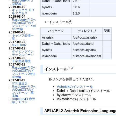
Raspberry Pi 3
Dahdi + Dahdi tools
2.6.1
基礎編
2019-08-10
hylafax
6.0.6
キャラクタLCD
をアクセス
iaxmodem
1.2.0
2019-08-04
Raspberry Pi 3へ
インストール先
のCentOS7のイ
ンストール Xwi
ndow編
パッケージ
ディレクトリ
記事
2019-06-18
キャンプ装備一
Asterisk
/usr/local/asterisk
覧
2017-09-02
Dahdi + Dahdi tools
/usr/local/dahdi
MV-E1002
2017-08-19
hylafax
/usr/local/hylafax
ダイビングイン
デックスページ
iaxmodem
/usr/local/iaxmodem
2017-04-08
非常用発電機
2017-03-19
Raspberry Pi 3へ
†
インストール
のCentOS7のイ
ンストール Xwin
dow編
各リンクを参照してください。
2017-03-11
USB温度計
Raspberry Pi 3へ
Asteriskのインストール
のCentOS7のイ
Dahdi + Dahdi toolsのインストール
ンストール 基
hylafaxのインストール
本編
RapberryPi-赤外
iaxmodemのインストール
線リモコン
AEL/AEL2-Asterisk Extension Language