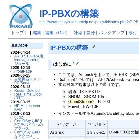
IP-PBXの構築
http://www.minkycute.homeip.net/pukiwiki/index.p
[
トップ
] [
編集
|
編集（GUI）
|
凍結
|
差分
|
バックアップ
|
添付
最新の20件
IP-PBXの構築
†
2024-04-14
ARIB STD-B24用
iconv(gconv)モ
ジュール
†
はじめに
2020-10-19
FrontPage
ここでは、Asteriskを用いて、IP-PBX
2020-06-15
自宅機器リスト-
Dial planについては、AEL2(Asterisk Exten
PC/Server
接続対象の端末は以下の通りです。
2020-06-13
RecentDeleted
岩通 - IX-6IPKTD
Real Time Clock
SNOM - SNOM 105
(RTC)
GrandStream
?
- BT200
2019-09-15
HP Microserver
Fanvil - BW210P
KVM
インストールするAsterisk/Dahdi/haylafax
2019-08-12
u8g2
CentOSからIIC(I
パッケージ
バージョン
2C)デバイスへの
アクセス
CentOSからI/O
IX-6IPKTD
Asterisk
1.8.8.0-rc1
をアクセス