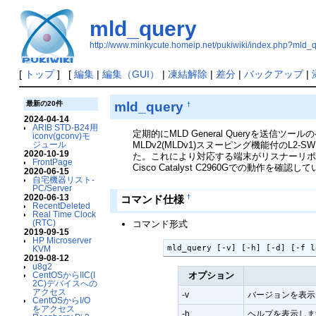
mld_query
http://www.minkycute.homeip.net/pukiwiki/index.php?mld_
[
トップ
] [
編集
|
編集（GUI）
|
凍結解除
|
差分
|
バックアップ
|
mld_query
最新の20件
†
2024-04-14
ARIB STD-B24用
定期的にMLD General Queryを送信ツー
iconv(gconv)モ
ジュール
MLDv2(MLDv1)スヌーピング機能付のL
2020-10-19
た。これにより対応する端末がリスナーリポー
FrontPage
Cisco Catalyst C2960Gでの動作を確認
2020-06-15
自宅機器リスト-
PC/Server
2020-06-13
†
コマンド仕様
RecentDeleted
Real Time Clock
(RTC)
コマンド形式
2019-09-15
HP Microserver
mld_query [-v] [-h] [-d] [-f l
KVM
2019-08-12
u8g2
CentOSからIIC(I
オプション
2C)デバイスへの
アクセス
-v
バージョンを表示
CentOSからI/O
をアクセス
-h
ヘルプを表示しま