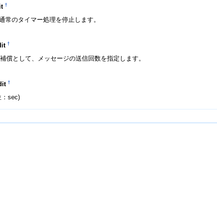
†
it
ータは通常のタイマー処理を停止します。
†
dit
の補償として、メッセージの送信回数を指定します。
†
dit
sec)