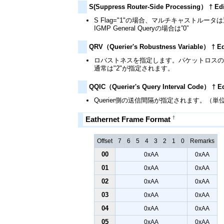
S(Suppress Router-Side Processing） † Ed
S Flag="1"の場合、マルチキャストル
IGMP General Queryの場合は”0”
QRV（Querier's Robustness Variable） † E
ロバストネスを指定します。パケットロス
通常は"2"が指定されます。
QQIC（Querier's Query Interval Code） † E
Querier側の送信間隔が指定されます。（単位：
†
Eathernet Frame Format
Offset
7
6
5
4
3
2
1
0
Remarks
00
0xAA
0xAA
01
0xAA
0xAA
02
0xAA
0xAA
03
0xAA
0xAA
04
0xAA
0xAA
05
0xAA
0xAA