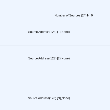
Number of Sources (24) N=0
Source Address(128) [1](None)
Source Address(128) [2](None)
..
Source Address(128) [N](None)