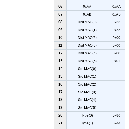
06
0xAA
0xAA
07
0xAB
0xAB
08
Dist MAC(0)
0x33
09
Dist MAC(1)
0x33
10
Dist MAC(2)
0x00
11
Dist MAC(3)
0x00
12
Dist MAC(4)
0x00
13
Dist MAC(5)
0x01
14
Src MAC(0)
15
Src MAC(1)
16
Src MAC(2)
17
Src MAC(3)
18
Src MAC(4)
19
Src MAC(5)
20
Type(0)
0x86
21
Type(1)
0xdd