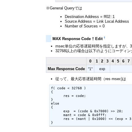
※General Queryでは
Destination Address = ff02::1
Source Address = Link Local Address
Number of Sources = 0
†
MAX Response Code † Edit
msec単位の応答遅延時間を指定しますが、
32768以上の場合は以下のようにコーディ
0
1
2
3
4
5
6
7
Max Response Code
"1"
exp
従って、最大応答遅延時間（res msec)は
f( code < 32768 )

{

      res = code;

}

else

{

      exp  = (code & 0x7000) >> 20;

      mant = code & 0x0fff;

      res = (mant | 0x1000) << (exp + 3)
}