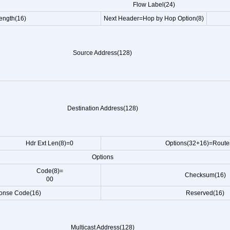
Flow Label(24)
ength(16)
Next Header=Hop by Hop Option(8)
Source Address(128)
Destination Address(128)
Hdr Ext Len(8)=0
Options(32+16)=Router
Options
Code(8)=
Checksum(16)
00
onse Code(16)
Reserved(16)
Multicast Address(128)