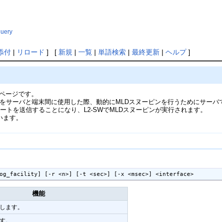
query
添付
|
リロード
] [
新規
|
一覧
|
単語検索
|
最終更新
|
ヘルプ
]
ルのページです。
2-SWをサーバと端末間に使用した際、動的にMLDスヌーピンを行うためにサーバでML
トを送信することになり、L2-SWでMLDスヌーピンが実行されます。
しています。
og_facility] [-r <n>] [-t <sec>] [-x <msec>] <interface>
機能
します。
す。