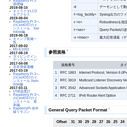
Raspberry Pi 3
基礎編
-d
デーモンとして動
2019-08-10
キャラクタLCD
をアクセス
-f <log_facility>
Syslog出力の
2019-08-04
Raspberry Pi 3へ
-r <n>
Robustnes
のCentOS7のイ
ンストール Xwi
-t <sec>
Query Packe
ndow編
2019-06-18
-x <msec>
最大応答遅延（デフ
キャンプ装備一
覧
2017-09-02
MV-E1002
†
参照規格
2017-08-19
ダイビングイン
デックスページ
2017-04-08
規格番号
タ
非常用発電機
2017-03-19
1
RFC 1883
Internet Protocol, Version 6 (IP
Raspberry Pi 3へ
のCentOS7のイ
2
RFC 3810
Multicast Listener Discovery V
ンストール Xwin
dow編
2017-03-11
3
RFC 3542
Advanced Sockets Application P
USB温度計
Raspberry Pi 3へ
4
RFC 2711
IPv6 Router Alert Option
のCentOS7のイ
ンストール 基
本編
RapberryPi-赤外
†
General Query Packet Format
線リモコン
Offset
31
30
29
28
27
26
25
24