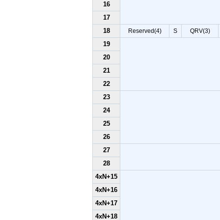
16
17
18
Reserved(4)
S
QRV(3)
19
20
21
22
23
24
25
26
27
28
4xN+15
4xN+16
4xN+17
4xN+18