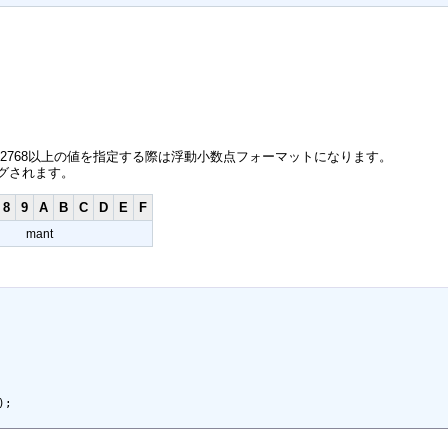
32768以上の値を指定する際は浮動小数点フォーマットになります。
ングされます。
8
9
A
B
C
D
E
F
mant
;
