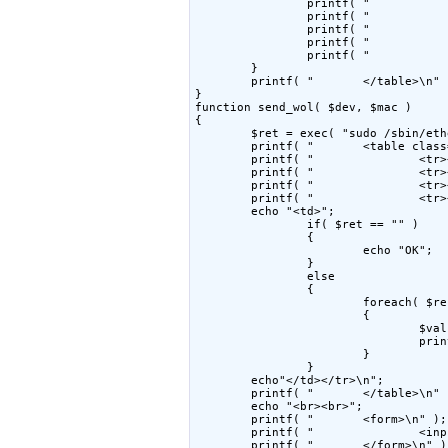
                printf( "           
                printf( "           
                printf( "           
                printf( "           
                printf( "           
        }

        printf( "       </table>\n" )
}

function send_wol( $dev, $mac )

{

        $ret = exec( "sudo /sbin/eth
        printf( "       <table class
        printf( "               <tr>
        printf( "               <tr>
        printf( "               <tr>
        printf( "               <tr>
        echo "<td>";

                if( $ret == "" )

                {

                        echo "OK";

                }

                else

                {

                        foreach( $re
                        {

                                $val
                                prin
                        }

                }

        echo"</td></tr>\n";

        printf( "       </table>\n" )
        echo "<br><br>";

        printf( "       <form>\n" );

        printf( "               <inp
        printf( "       </form>\n" );