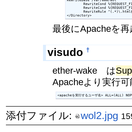
        RewriteCond %{REQUEST_FI
        RewriteCond %{REQUEST_FI
        RewriteRule ^(.*)\.html$
最後にApacheを
†
visudo
ether-wake は
Sup
Apacheより実行
添付ファイル:
wol2.jpg
15