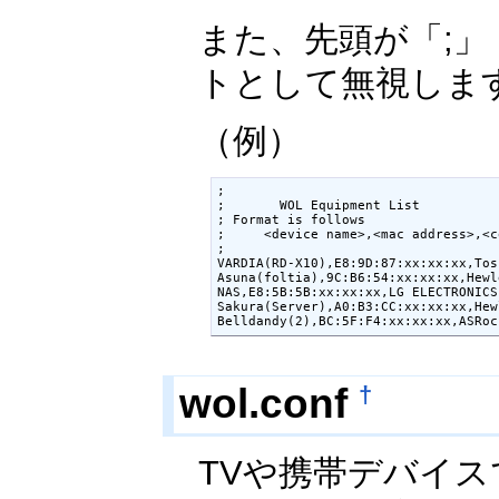
また、先頭が「;
トとして無視しま
（例）
;

;       WOL Equipment List

; Format is follows

;     <device name>,<mac address>,<c
;

VARDIA(RD-X10),E8:9D:87:xx:xx:xx,Tosh
Asuna(foltia),9C:B6:54:xx:xx:xx,Hewl
NAS,E8:5B:5B:xx:xx:xx,LG ELECTRONICS 
Sakura(Server),A0:B3:CC:xx:xx:xx,Hew
†
wol.conf
TVや携帯デバイス