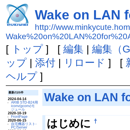
Wake on LAN f
http://www.minkycute.home
Wake%20on%20LAN%20for%20
[
トップ
] [
編集
|
編集（G
ップ
|
添付
|
リロード
] [
ヘルプ
]
Wake on LAN f
最新の20件
2024-04-14
ARIB STD-B24用
iconv(gconv)モ
ジュール
2020-10-19
FrontPage
†
はじめに
2020-06-15
自宅機器リスト-
PC/Server