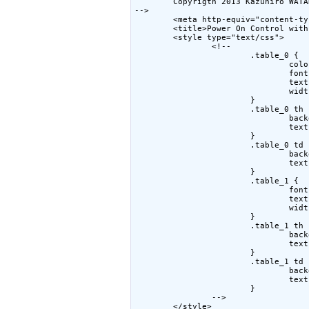
        Copyrigth 2013 Kazuhiro WATAN
-->

        <meta http-equiv="content-ty
        <title>Power On Control with
        <style type="text/css">

                <!--

                        .table_0 {

                                colo
                                font
                                text
                                width
                        }

                        .table_0 th {
                                back
                                text
                        }

                        .table_0 td {
                                back
                                text
                        }

                        .table_1 {

                                font
                                text
                                width
                        }

                        .table_1 th {
                                back
                                text
                        }

                        .table_1 td {
                                back
                                text
                        }

                -->

        </style>
