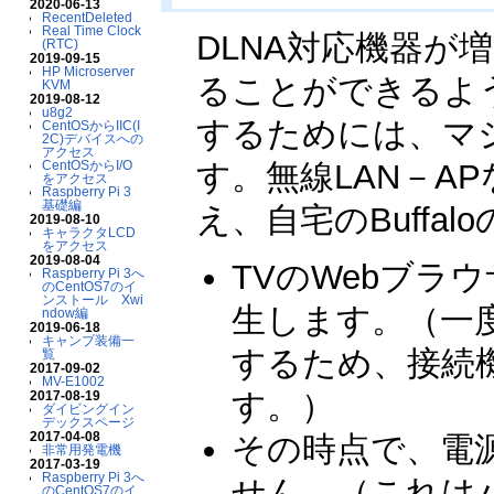
2020-06-13
RecentDeleted
Real Time Clock
DLNA対応機器が
(RTC)
2019-09-15
HP Microserver
ることができるよ
KVM
2019-08-12
u8g2
するためには、マ
CentOSからIIC(I
2C)デバイスへの
アクセス
す。無線LAN－A
CentOSからI/O
をアクセス
Raspberry Pi 3
基礎編
え、自宅のBuffa
2019-08-10
キャラクタLCD
をアクセス
2019-08-04
TVのWebブ
Raspberry Pi 3へ
のCentOS7のイ
ンストール Xwi
生します。（一
ndow編
2019-06-18
キャンプ装備一
するため、接続
覧
2017-09-02
MV-E1002
す。）
2017-08-19
ダイビングイン
デックスページ
2017-04-08
その時点で、電
非常用発電機
2017-03-19
Raspberry Pi 3へ
せん。（これは
のCentOS7のイ