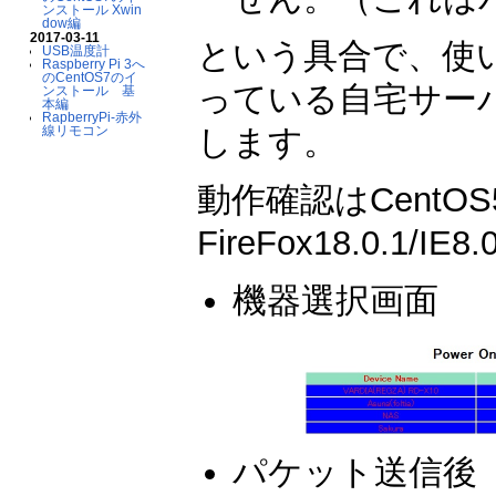
ンストール Xwin
dow編
2017-03-11
という具合で、使
USB温度計
Raspberry Pi 3へ
のCentOS7のイ
っている自宅サーバに
ンストール 基
本編
RapberryPi-赤外
します。
線リモコン
動作確認はCentOS5.
FireFox18.0.1
機器選択画面
パケット送信後