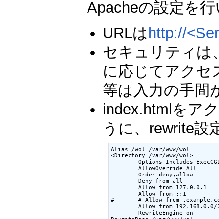
Apacheの設定を
URLは
http://<Se
セキュリティは
に応じてアクセス
等は入力の手間
index.html
うに、rewrit
Alias /wol /var/www/wol

<Directory /var/www/wol>

        Options Includes ExecCGI
        AllowOverride All

        Order deny,allow

        Deny from all

        Allow from 127.0.0.1

        Allow from ::1

#       # Allow from .example.co
        Allow from 192.168.0.0/2
        RewriteEngine on

RewriteBase /var/www/wol
