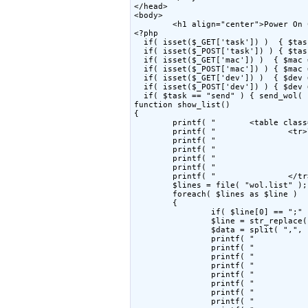
</head>

<body>

        <h1 align="center">Power On 
<?php

  if( isset($_GET['task']) )  { $tas
  if( isset($_POST['task']) ) { $tas
  if( isset($_GET['mac']) )  { $mac 
  if( isset($_POST['mac']) ) { $mac 
  if( isset($_GET['dev']) )  { $dev 
  if( isset($_POST['dev']) ) { $dev 
  if( $task == "send" ) { send_wol( 
function show_list()

{

        printf( "       <table class
        printf( "               <tr>\
        printf( "                   
        printf( "                   
        printf( "                   
        printf( "                   
        printf( "               </tr>
        $lines = file( "wol.list" );

        foreach( $lines as $line )

        {

                if( $line[0] == ";" 
                $line = str_replace(
                $data = split( ",", 
                printf( "           
                printf( "           
                printf( "           
                printf( "           
                printf( "           
                printf( "           
                printf( "           
                printf( "           