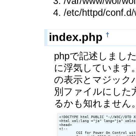
/var/www/wol
/etc/httpd/co
†
index.php
phpで記述しまし
に浮気しています。
の表示とマジック
別ファイルにした
るかも知れません。Pe
<!DOCTYPE html PUBLIC "-//W3C//DTD X
<html xml:lang ="ja" lang="ja" xmlns
<head>

<!--

        CGI for Power On Control with