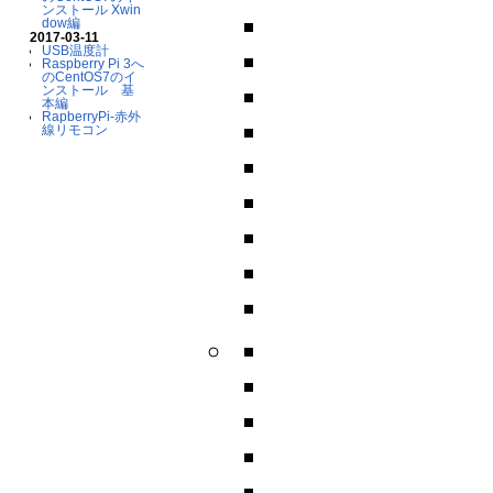
ンストール Xwin
dow編
2017-03-11
USB温度計
Raspberry Pi 3へ
のCentOS7のイ
ンストール 基
本編
RapberryPi-赤外
線リモコン