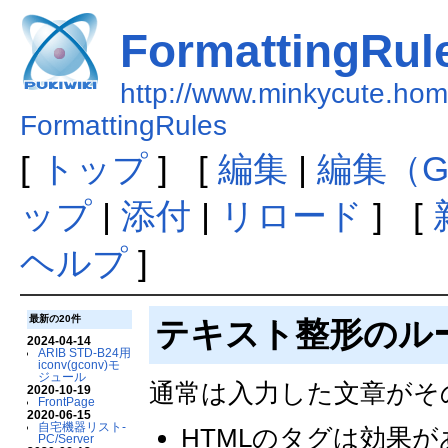
FormattingRul
http://www.minkycute.home
FormattingRules
[
トップ
] [
編集
|
編集（G
ップ
|
添付
|
リロード
] [
ヘルプ
]
最新の20件
テキスト整形のル
2024-04-14
ARIB STD-B24用
iconv(gconv)モ
ジュール
通常は入力した文章がそ
2020-10-19
FrontPage
2020-06-15
自宅機器リスト-
HTMLのタグは効果
PC/Server