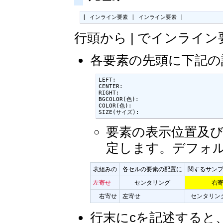
| インライン要素 | インライン要素 |
行頭から | でインライ
各要素の先頭に下記の
LEFT:

CENTER:

RIGHT:

BGCOLOR(色):

COLOR(色):

SIZE(サイズ):
要素の表示位置及び
定します。デフォ
表組みの
各セルの要素の配置に
関するサン
左寄せ
センタリング
右
右寄せ
左寄せ
センタリン
行末にcを記述すると