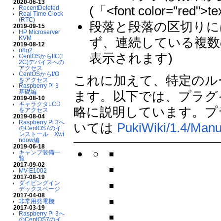
2020-06-13
(「<font color="r
RecentDeleted
Real Time Clock
(RTC)
段落と段落の区切りに
2019-09-15
HP Microserver
KVM
ず、連続している複数
2019-08-12
u8g2
表示されます)
CentOSからIIC(I
2C)デバイスへの
アクセス
CentOSからI/O
これに加えて、特定のル
をアクセス
Raspberry Pi 3
基礎編
ます。以下では、プラグ
2019-08-10
キャラクタLCD
略に説明しています。プ
をアクセス
2019-08-04
Raspberry Pi 3へ
いては
PukiWiki/1.4/Manu
のCentOS7のイ
ンストール Xwi
ndow編
2019-06-18
キャンプ装備一
覧
2017-09-02
MV-E1002
2017-08-19
ダイビングイン
デックスページ
2017-04-08
非常用発電機
2017-03-19
Raspberry Pi 3へ
のCentOS7のイ