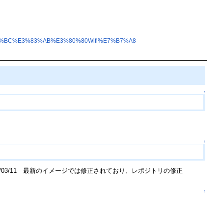
%BC%E3%83%AB%E3%80%80Wifi%E7%B7%A8
↑
↑
/03/11 最新のイメージでは修正されており、レポジトリの修正
↑