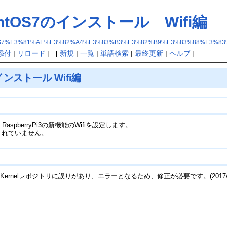
のCentOS7のインストール Wifi編
tOS7%E3%81%AE%E3%82%A4%E3%83%B3%E3%82%B9%E3%83%88%E3%83
添付
|
リロード
] [
新規
|
一覧
|
単語検索
|
最終更新
|
ヘルプ
]
のインストール Wifi編
†
、RaspberryPi3の新機能のWifiを設定します。
トされていません。
rnelレポジトリに誤りがあり、エラーとなるため、修正が必要です。(2017
す。