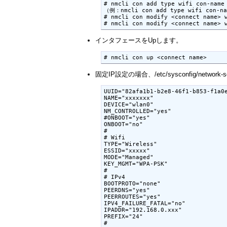
# nmcli con add type wifi con-name 
（例：nmcli con add type wifi con-nam
# nmcli con modify <connect name> w
インタフェースをUpします。
固定IP設定の場合、/etc/sysconfig/network-
UUID="82afa1b1-b2e8-46f1-b853-f1a0e
NAME="xxxxxxx"

DEVICE="wlan0"

NM_CONTROLLED="yes"

#ONBOOT="yes"

ONBOOT="no"

#

# Wifi

TYPE="Wireless"

ESSID="xxxxx"

MODE="Managed"

KEY_MGMT="WPA-PSK"

#

# IPv4

BOOTPROTO="none"

PEERDNS="yes"

PEERROUTES="yes"

IPV4_FAILURE_FATAL="no"

IPADDR="192.168.0.xxx"

PREFIX="24"

#
