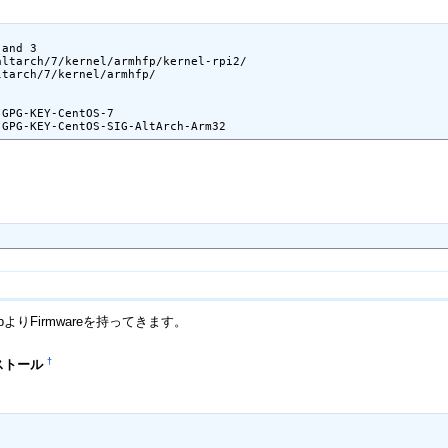
and 3

ltarch/7/kernel/armhfp/kernel-rpi2/

tarch/7/kernel/armhfp/

GPG-KEY-CentOS-7

ubよりFirmwareを持ってきます。
†
ンストール