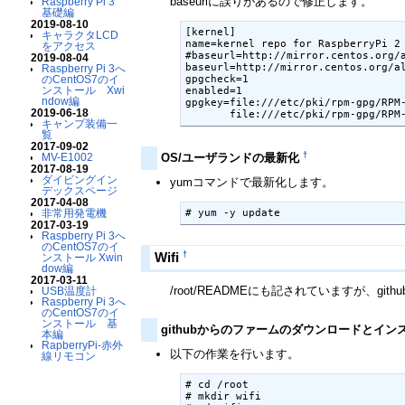
baseurlに誤りがあるので修正します。
Raspberry Pi 3
基礎編
2019-08-10
[kernel]

キャラクタLCD
name=kernel repo for RaspberryPi 2 
をアクセス
#baseurl=http://mirror.centos.org/a
2019-08-04
baseurl=http://mirror.centos.org/al
Raspberry Pi 3へ
のCentOS7のイ
gpgcheck=1

ンストール Xwi
enabled=1

ndow編
gpgkey=file:///etc/pki/rpm-gpg/RPM-
2019-06-18
キャンプ装備一
覧
2017-09-02
†
OS/ユーザランドの最新化
MV-E1002
2017-08-19
ダイビングイン
yumコマンドで最新化します。
デックスページ
2017-04-08
非常用発電機
2017-03-19
Raspberry Pi 3へ
のCentOS7のイ
†
Wifi
ンストール Xwin
dow編
2017-03-11
/root/READMEにも記されていますが、gith
USB温度計
Raspberry Pi 3へ
のCentOS7のイ
ンストール 基
githubからのファームのダウンロードとイ
本編
RapberryPi-赤外
以下の作業を行います。
線リモコン
# cd /root

# mkdir wifi
