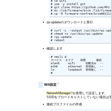
# cd wifi

# yum -y install git

# git clone https://github.com/RPi-
# mv /lib/firmware/brcm /lib/firmwa
rpi-updateのダウンロードと実行
# curl -L --output /usr/bin/rpi-upd
# chmod +x /usr/bin/rpi-update

# rpi-update

確認します
# nmcli d

デバイス  タイプ    状態      接続

wlan0     wifi      切断済み  --

eth0      ethernet  管理無し  --

lo        loopback  管理無し  --

†
Wifi設定
NetworkManager
?
を使用して設定します。
SSIDをブロードキャストしていない場合は
接続プロファイルの作成