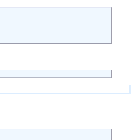
↑
↑
↑