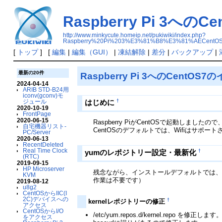
Raspberry Pi 3へ
http://www.minkycute.homeip.net/pukiwiki/index.php?
Raspberry%20Pi%203%E3%81%B8%E3%81%AECen
[
トップ
] [
編集
|
編集（GUI）
|
凍結解除
|
差分
|
バックアップ
|
最新の20件
Raspberry Pi 3へのCentOS7
2024-04-14
ARIB STD-B24用
iconv(gconv)モ
ジュール
†
はじめに
2020-10-19
FrontPage
2020-06-15
Raspberry PiがCentOSで起動しましたので
自宅機器リスト-
CentOSのデフォルトでは、Wifiはサポー
PC/Server
2020-06-13
RecentDeleted
Real Time Clock
†
yumのレポジトリー設定・最新化
(RTC)
2019-09-15
HP Microserver
残念ながら、インストールデフォルトでは、Ke
KVM
作業は不要です）
2019-08-12
u8g2
CentOSからIIC(I
2C)デバイスへの
†
kernelレポジトリーの修正
アクセス
CentOSからI/O
/etc/yum.repos.d/kernel.repo を修正しま
をアクセス