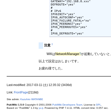
GATEWAY="192.168.0.xxx"

DEFROUTE="yes"

#

# IPv6

IPV6INIT="yes"

IPV6_AUTOCONF="yes"

IPV6_FAILURE_FATAL="no"

IPV6_PEERDNS="yes"

IPV6_PEERROUTES="yes"

#

†
注意
Wifiは
NetworkManager
?
が起動していないと
以上で設定はおしまいです。
お疲れ様でした。
Last-modified: 2017-03-11 (土) 12:35:32 (3436d)
Link:
FrontPage
(2118d)
Site admin:
Kazuhiro WATANBE
PukiWiki 1.5.0
Copyright © 2001-2006
PukiWiki Developers Team
. License is
GPL
.
Based on "PukiWiki" 1.3 by
yu-ji
. Powered by PHP 7.4.11. HTML convert time: 0.057 sec.