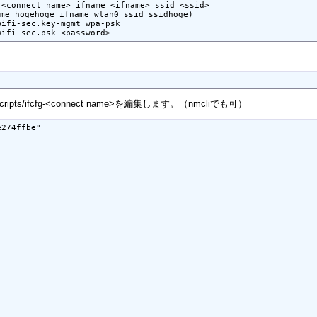
<connect name> ifname <ifname> ssid <ssid>

e hogehoge ifname wlan0 ssid ssidhoge)

ifi-sec.key-mgmt wpa-psk

scripts/ifcfg-<connect name>を編集します。（nmcliでも可）
274ffbe"
