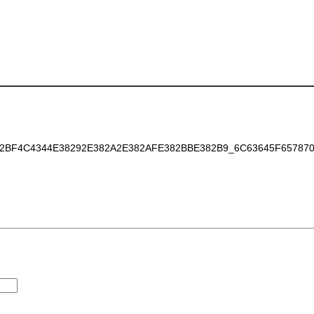
BF4C4344E38292E382A2E382AFE382BBE382B9_6C63645F657870