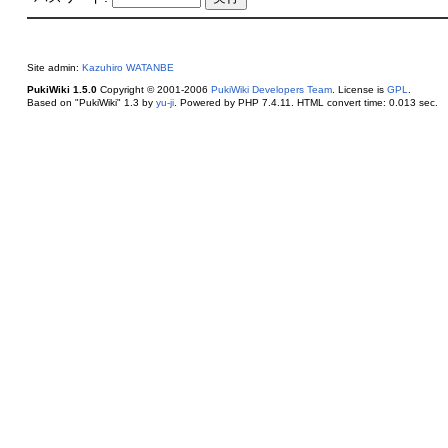
Site admin:
Kazuhiro WATANBE
PukiWiki 1.5.0
Copyright © 2001-2006
PukiWiki Developers Team
. License is
GPL
.
Based on "PukiWiki" 1.3 by
yu-ji
. Powered by PHP 7.4.11. HTML convert time: 0.013 sec.