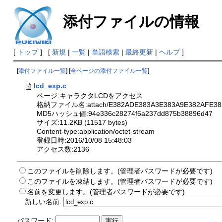
添付ファイルの情報
[
トップ
] [
新規
|
一覧
|
単語検索
|
最終更新
|
ヘルプ
]
[
添付ファイル一覧
] [
全ページの添付ファイル一覧
]
lcd_exp.c
ページ:キャラクタLCDをアクセス
格納ファイル名:attach/E382ADE383A3E383A9E382AFE382
MD5ハッシュ値:94e336c28274f6a237dd875b38896d47
サイズ:11.2KB (11517 bytes)
Content-type:application/octet-stream
登録日時:2016/10/08 15:48:03
アクセス数:2136
このファイルを削除します。(管理者パスワードが必要です)
このファイルを凍結します。(管理者パスワードが必要です)
名前を変更します。(管理者パスワードが必要です)
新しい名前:
パスワード: