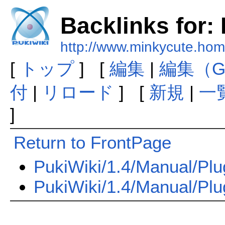
Backlinks for:
http://www.minkycute.hom
[
トップ
] [
編集
|
編集（G
付
|
リロード
] [
新規
|
一
]
Return to FrontPage
PukiWiki/1.4/Manual/Plu
PukiWiki/1.4/Manual/Plu