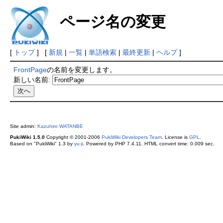
ページ名の変更
[
トップ
] [
新規
|
一覧
|
単語検索
|
最終更新
|
ヘルプ
]
FrontPage
の名前を変更します。
新しい名前:
Site admin:
Kazuhiro WATANBE
PukiWiki 1.5.0
Copyright © 2001-2006
PukiWiki Developers Team
. License is
GPL
.
Based on "PukiWiki" 1.3 by
yu-ji
. Powered by PHP 7.4.11. HTML convert time: 0.009 sec.