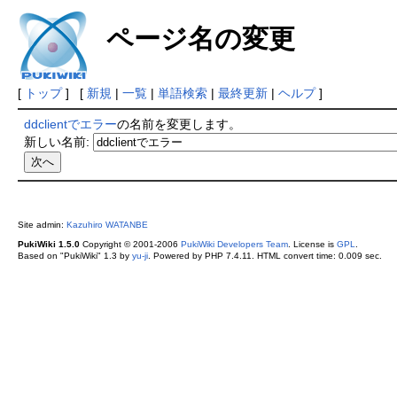
ページ名の変更
[
トップ
] [
新規
|
一覧
|
単語検索
|
最終更新
|
ヘルプ
]
ddclientでエラー
の名前を変更します。
新しい名前:
Site admin:
Kazuhiro WATANBE
PukiWiki 1.5.0
Copyright © 2001-2006
PukiWiki Developers Team
. License is
GPL
.
Based on "PukiWiki" 1.3 by
yu-ji
. Powered by PHP 7.4.11. HTML convert time: 0.009 sec.